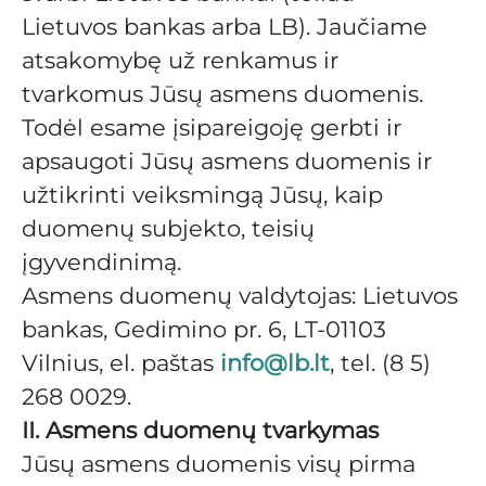
Lietuvos bankas arba LB). Jaučiame
atsakomybę už renkamus ir
tvarkomus Jūsų asmens duomenis.
Todėl esame įsipareigoję gerbti ir
apsaugoti Jūsų asmens duomenis ir
užtikrinti veiksmingą Jūsų, kaip
duomenų subjekto, teisių
įgyvendinimą.
Asmens duomenų valdytojas: Lietuvos
bankas, Gedimino pr. 6, LT-01103
Vilnius, el. paštas
info@lb.lt
, tel. (8 5)
268 0029.
II. Asmens duomenų tvarkymas
Jūsų asmens duomenis visų pirma