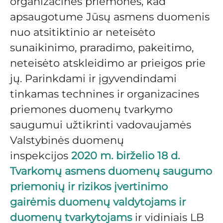
organizacines priemones, kad
apsaugotume Jūsų asmens duomenis
nuo atsitiktinio ar neteisėto
sunaikinimo, praradimo, pakeitimo,
neteisėto atskleidimo ar prieigos prie
jų. Parinkdami ir įgyvendindami
tinkamas technines ir organizacines
priemones duomenų tvarkymo
saugumui užtikrinti vadovaujamės
Valstybinės duomenų
inspekcijos
2020 m. birželio 18 d.
Tvarkomų asmens duomenų saugumo
priemonių ir rizikos įvertinimo
gairėmis duomenų valdytojams ir
duomenų tvarkytojams
ir vidiniais LB