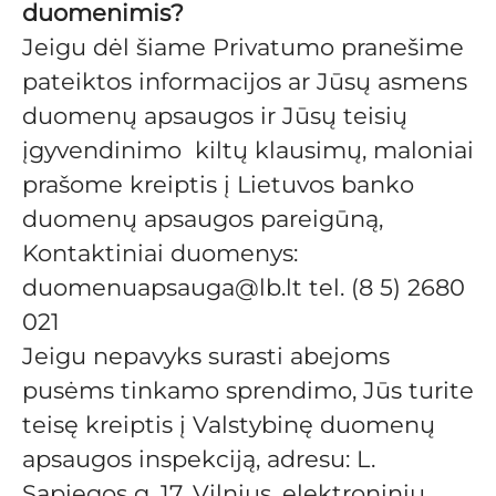
duomenimis?
Jeigu dėl šiame Privatumo pranešime
pateiktos informacijos ar Jūsų asmens
duomenų apsaugos ir Jūsų teisių
įgyvendinimo kiltų klausimų, maloniai
prašome kreiptis į Lietuvos banko
duomenų apsaugos pareigūną,
Kontaktiniai duomenys:
duomenuapsauga@lb.lt tel. (8 5) 2680
021
Jeigu nepavyks surasti abejoms
pusėms tinkamo sprendimo, Jūs turite
teisę kreiptis į Valstybinę duomenų
apsaugos inspekciją, adresu: L.
Sapiegos g. 17, Vilnius, elektroniniu