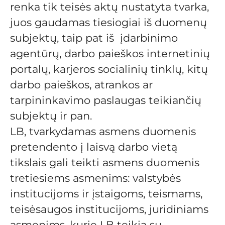
renka tik teisės aktų nustatyta tvarka,
juos gaudamas tiesiogiai iš duomenų
subjektų, taip pat iš įdarbinimo
agentūrų, darbo paieškos internetinių
portalų, karjeros socialinių tinklų, kitų
darbo paieškos, atrankos ar
tarpininkavimo paslaugas teikiančių
subjektų ir pan.
LB, tvarkydamas asmens duomenis
pretendento į laisvą darbo vietą
tikslais gali teikti asmens duomenis
tretiesiems asmenims: valstybės
institucijoms ir įstaigoms, teismams,
teisėsaugos institucijoms, juridiniams
asmenims, kurie LB teikia su