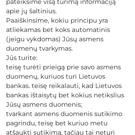
pateiksime visą turimą informaciją
apie jų šaltinius.
Paaiškinsime, kokiu principu yra
atliekamas bet koks automatinis
(jeigu vykdomas) Jūsų asmens
duomenų tvarkymas.
Jūs turite:
teisę turėti prieigą prie savo asmens
duomenų, kuriuos turi Lietuvos
bankas. teisę reikalauti, kad Lietuvos
bankas ištaisytų bet kokius netikslius
Jūsų asmens duomenis;
tvarkant asmens duomenis sutikimo
pagrindu, teisę bet kuriuo metu
atšaukti sutikimą, tačiau tai neturi