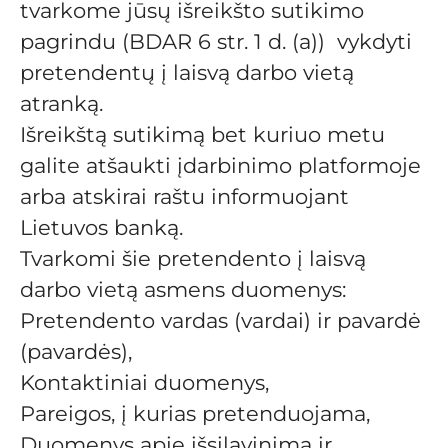
tvarkome jūsų išreikšto sutikimo
pagrindu (BDAR 6 str. 1 d. (a)) vykdyti
pretendentų į laisvą darbo vietą
atranką.
Išreikštą sutikimą bet kuriuo metu
galite atšaukti įdarbinimo platformoje
arba atskirai raštu informuojant
Lietuvos banką.
Tvarkomi šie pretendento į laisvą
darbo vietą asmens duomenys:
Pretendento vardas (vardai) ir pavardė
(pavardės),
Kontaktiniai duomenys,
Pareigos, į kurias pretenduojama,
Duomenys apie išsilavinimą ir