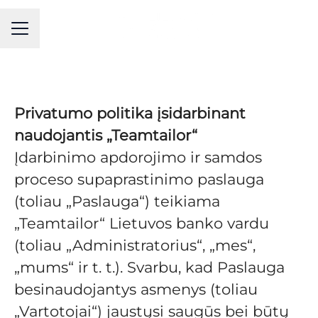
KARJEROS MENIU
Privatumo politika įsidarbinant
naudojantis „Teamtailor“
Įdarbinimo apdorojimo ir samdos
proceso supaprastinimo paslauga
(toliau „Paslauga“) teikiama
„Teamtailor“ Lietuvos banko vardu
(toliau „Administratorius“, „mes“,
„mums“ ir t. t.). Svarbu, kad Paslauga
besinaudojantys asmenys (toliau
„Vartotojai“) jaustųsi saugūs bei būtų