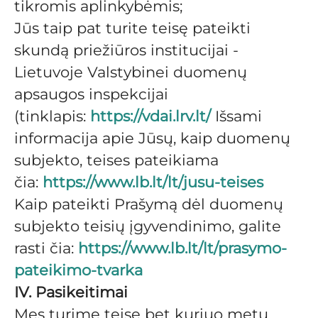
tikromis aplinkybėmis;
Jūs taip pat turite teisę pateikti
skundą priežiūros institucijai -
Lietuvoje Valstybinei duomenų
apsaugos inspekcijai
(tinklapis:
https://vdai.lrv.lt/
Išsami
informacija apie Jūsų, kaip duomenų
subjekto, teises pateikiama
čia:
https://www.lb.lt/lt/jusu-teises
Kaip pateikti Prašymą dėl duomenų
subjekto teisių įgyvendinimo, galite
rasti čia:
https://www.lb.lt/lt/prasymo-
pateikimo-tvarka
IV. Pasikeitimai
Mes turime teisę bet kuriuo metu